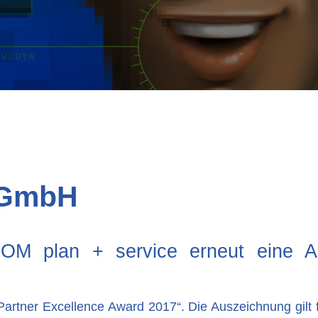
 GmbH
COM plan + service erneut eine Au
artner Excellence Award 2017“. Die Auszeichnung gilt 