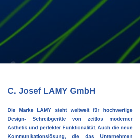
C. Josef LAMY GmbH
Die Marke LAMY steht weltweit für hochwertige
Design- Schreibgeräte von zeitlos moderner
Ästhetik und perfekter Funktionalität. Auch die neue
Kommunikationslösung, die das Unternehmen