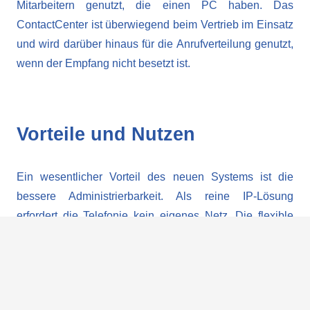
Mitarbeitern genutzt, die einen PC haben. Das
ContactCenter ist überwiegend beim Vertrieb im Einsatz
und wird darüber hinaus für die Anrufverteilung genutzt,
wenn der Empfang nicht besetzt ist.
Vorteile und Nutzen
Ein wesentlicher Vorteil des neuen Systems ist die
bessere Administrierbarkeit. Als reine IP-Lösung
erfordert die Telefonie kein eigenes Netz. Die flexible
TK-Lösung steht an jedem Arbeitsplatz zur Verfügung.
Konferenzschaltungen können jetzt einfacher aufgebaut
werden. Anwender mit vielen Terminen sind über die
Single-Number-Funktion sehr glücklich, bei der das