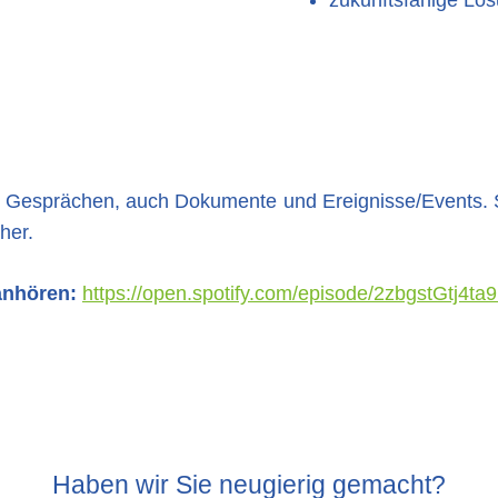
 Gesprächen, auch Dokumente und Ereignisse/Events. Sie s
her.
 anhören:
https://open.spotify.com/episode/2zbgstGtj4t
Haben wir Sie neugierig gemacht?