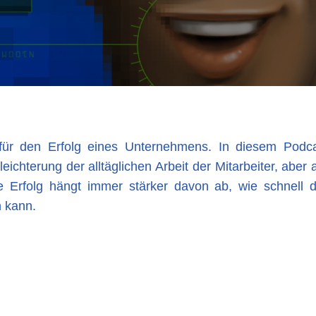
e für den Erfolg eines Unternehmens. In diesem Podc
leichterung der alltäglichen Arbeit der Mitarbeiter, abe
 Erfolg hängt immer stärker davon ab, wie schnell de
n kann.