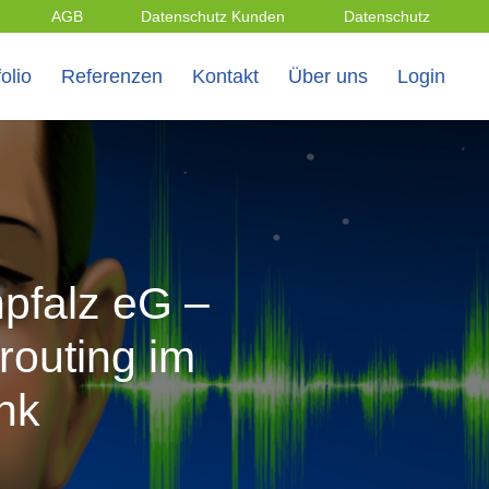
AGB
Datenschutz Kunden
Datenschutz
olio
Referenzen
Kontakt
Über uns
Login
pfalz eG –
routing im
nk