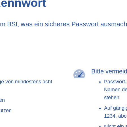
 Kennwort
vom BSI, was ein sicheres Passwort ausmach
Bitte vermei
ge von mindestens acht
Passwort-
Namen des
stehen
en
Auf gängi
nutzen
1234, abcd
Nicht ein