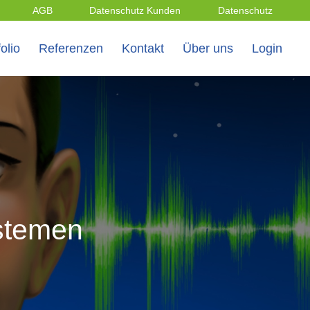
AGB
Datenschutz Kunden
Datenschutz
olio
Referenzen
Kontakt
Über uns
Login
stemen